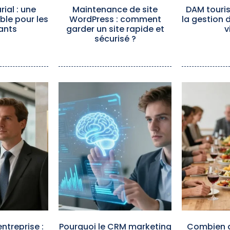
ial : une
Maintenance de site
DAM touris
ible pour les
WordPress : comment
la gestion 
ants
garder un site rapide et
v
sécurisé ?
ntreprise :
Pourquoi le CRM marketing
Combien d