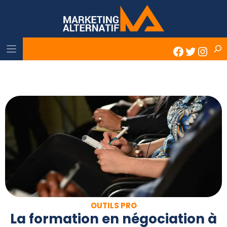
Skip
to
content
Rech
Faceboo
Twitter
Inst
OUTILS PRO
La formation en négociation à