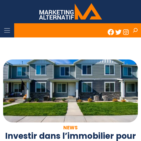
Skip
to
content
Rech
Faceboo
Twitter
Inst
NEWS
Investir dans l’immobilier pour