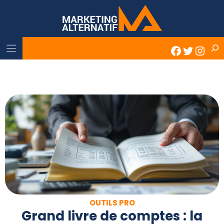
Skip
to
content
Rech
Faceboo
Twitter
Inst
OUTILS PRO
Grand livre de comptes : la