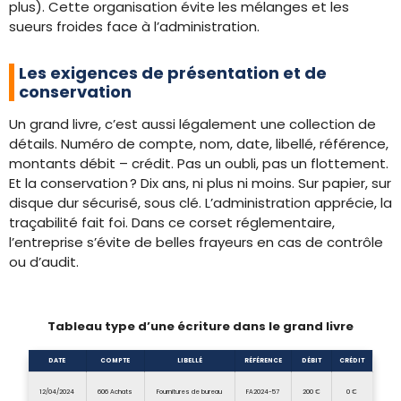
plus). Cette organisation évite les mélanges et les
sueurs froides face à l’administration.
Les exigences de présentation et de
conservation
Un grand livre, c’est aussi légalement une collection de
détails. Numéro de compte, nom, date, libellé, référence,
montants débit – crédit. Pas un oubli, pas un flottement.
Et la conservation ? Dix ans, ni plus ni moins. Sur papier, sur
disque dur sécurisé, sous clé. L’administration apprécie, la
traçabilité fait foi. Dans ce corset réglementaire,
l’entreprise s’évite de belles frayeurs en cas de contrôle
ou d’audit.
Tableau type d’une écriture dans le grand livre
DATE
COMPTE
LIBELLÉ
RÉFÉRENCE
DÉBIT
CRÉDIT
12/04/2024
606 Achats
Fournitures de bureau
FA2024-57
200 €
0 €