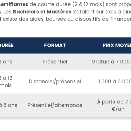
ertifiantes
de courte durée (2 à 12 mois) sont propo
s. Les
Bachelors et Mastères
s’étalent sur trois à ci
 existe des aides, bourses ou dispositifs de finance
DURÉE
FORMAT
PRIX MOYE
2 ans
Présentiel
Gratuit à 7 00
2 à 12
Distanciel/présentiel
1 000 à 6 00
mois
À partir de 7
à 5 ans
Présentiel/alternance
€/an