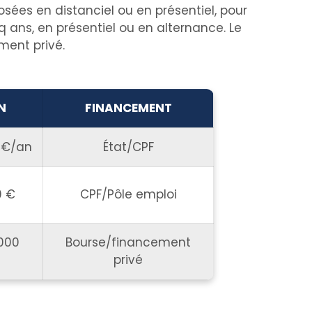
sées en distanciel ou en présentiel, pour
nq ans, en présentiel ou en alternance. Le
ment privé.
N
FINANCEMENT
0 €/an
État/CPF
0 €
CPF/Pôle emploi
 000
Bourse/financement
privé