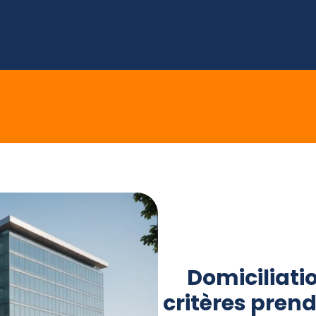
E
SOCIAL MEDIA
MARKETING DIGITAL
E 
Domiciliatio
critères pren