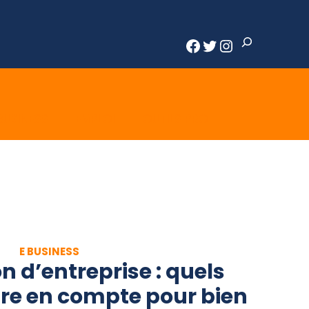
Rechercher
Facebook
Twitter
Instagram
BUSINESS
EMPLOI
OUTILS PRO
E BUSINESS
n d’entreprise : quels
dre en compte pour bien