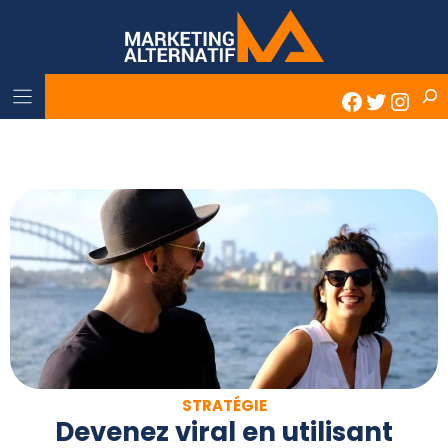
Skip
to
content
Rech
Faceboo
Twitter
Inst
STRATÉGIE
Devenez viral en utilisant