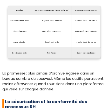
Critère
Gestion classique (papier/mail)
Gestion avec DeskRH
Accès aux documents
Fragmentée et manuelle
Centralisée et immédiate
Sécurité juridique
Faible, dépend du support
Archivage à valeur probante
Automatisation
Quasi inexistante
Important gain de temps
Gestion des droits
Peu flexible
Fine et personnalisable
La promesse : plus jamais d’archive égarée dans un
bureau sombre du sous-sol. Même les audits paraissent
moins effrayants quand tout tient dans une plateforme
qui veille sur chaque donnée.
La sécurisation et la conformité des
processus RH