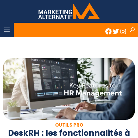
Skip
to
content
Rech
Faceboo
Twitter
Inst
OUTILS PRO
DeskRH : les fonctionnalités à