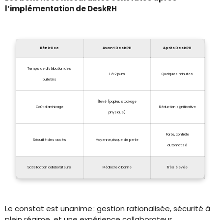
l’implémentation de DeskRH
Bénéfice
Avant DeskRH
Après DeskRH
Temps de distribution des
1 à 2 jours
Quelques minutes
bulletins
Élevé (papier, stockage
Coût d’archivage
Réduction significative
physique)
Forte, contrôle
Sécurité des accès
Moyenne, risque de perte
automatisé
Satisfaction collaborateurs
Médiocre à bonne
Très élevée
Le constat est unanime : gestion rationalisée, sécurité à
plein régime, et une expérience collaborateur