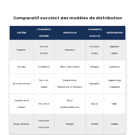
Comparatif succinct des modèles de distribution
COMMERCE
COMMERCE
CRITÈRE
FRANCHISE
INDÉPENDANT
INTÉGRÉ
ASSOCIÉ
Tête de
Associés
Exploitant
Propriété
Franchisé
réseau
locaux
unique
Gestion
Centralisée
Mixte selon contrat
Partagée
Autonome
Élevé en
Réparti entre
Supporté par
Investissement
Mutualisé
capital
franchiseur et franchisé
l’exploitant
Contrôle de la
Élevé
Très élevé
Moyen
Faible
marque
contractuellement
Concentré
Risque financier
Partagé
Réduit
Variable
sur la tête