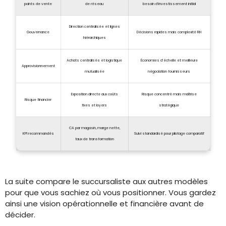
points de vente
de réseau
besoin d’investissement initial
Direction centralisée et lignes
Gouvernance
Décisions rapides mais complexité RH
hiérarchiques
Achats centralisés et logistique
Économies d’échelle et meilleure
Approvisionnement
mutualisée
négociation fournisseurs
Exposition directe aux coûts
Risque concentré mais maîtrise
Risque financier
fixes et loyers
stratégique
CA par magasin, marge nette,
KPI recommandés
Suivi standardisé pour pilotage comparatif
taux de transformation
La suite compare le succursaliste aux autres modèles
pour que vous sachiez où vous positionner. Vous gardez
ainsi une vision opérationnelle et financière avant de
décider.