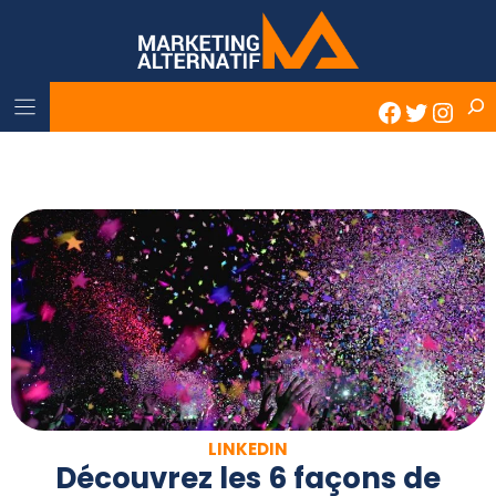
Skip
to
content
Rech
Faceboo
Twitter
Inst
LINKEDIN
Découvrez les 6 façons de