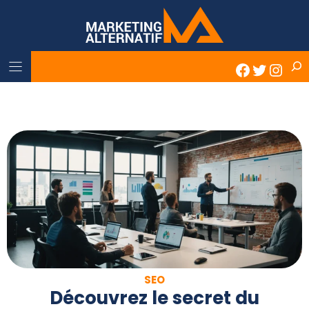
Skip
to
content
Rech
Faceboo
Twitter
Inst
SEO
Découvrez le secret du