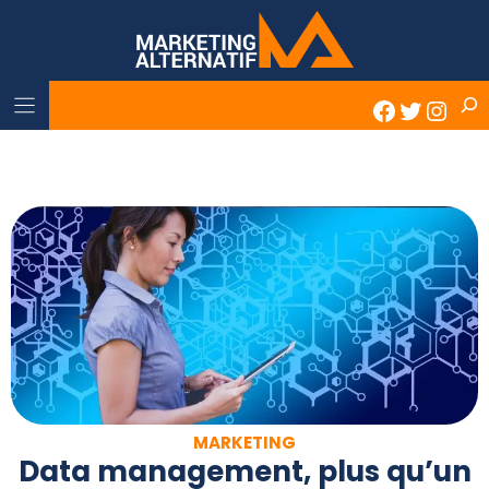
Skip
to
content
Rech
Faceboo
Twitter
Inst
MARKETING
Data management, plus qu’un