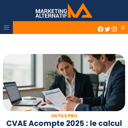
Skip
to
content
Rech
Faceboo
Twitter
Inst
OUTILS PRO
CVAE Acompte 2025 : le calcul