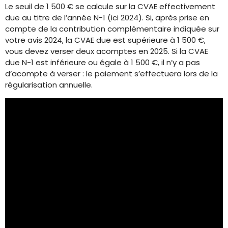
Le seuil de 1 500 € se calcule sur la CVAE effectivement
due au titre de l’année N-1 (ici 2024). Si, après prise en
compte de la contribution complémentaire indiquée sur
votre avis 2024, la CVAE due est supérieure à 1 500 €,
vous devez verser deux acomptes en 2025. Si la CVAE
due N-1 est inférieure ou égale à 1 500 €, il n’y a pas
d’acompte à verser : le paiement s’effectuera lors de la
régularisation annuelle.