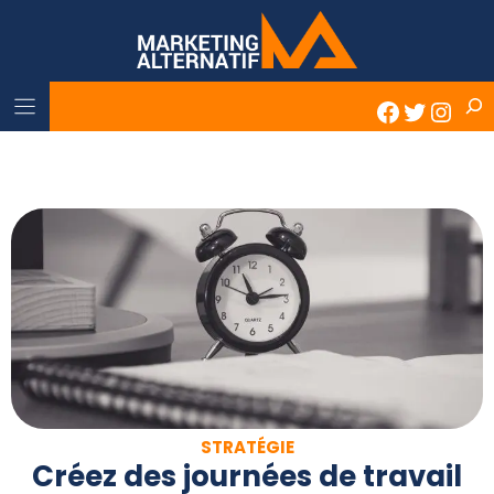
Skip
to
content
Rech
Faceboo
Twitter
Inst
STRATÉGIE
Créez des journées de travail