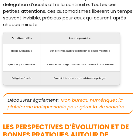
délégation d’accès offre la continuité. Toutes ces
petites attentions, ces automatismes libèrent un temps
souvent invisible, précieux pour ceux qui courent après
chaque minute.
Fonctionnalité
Avantage métier
Filtrage automatique
Gain de temps, meilleure priorisation des mails importants
Signatures personnalisées
Valorisation de l’image professionnelle, conformité institutionnelle
Délégation d’accès
Continuité de service en cas d’absence prolongée
Découvrez également :
Mon bureau numérique : la
plateforme indispensable pour gérer la vie scolaire
LES PERSPECTIVES D’ÉVOLUTION ET DE
BONNES PRATIQUES AUTOUR DE