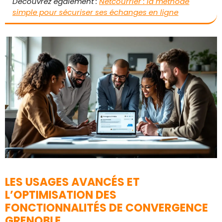
Découvrez également :
Netcourrier : la méthode
simple pour sécuriser ses échanges en ligne
LES USAGES AVANCÉS ET
L’OPTIMISATION DES
FONCTIONNALITÉS DE CONVERGENCE
GRENOBLE