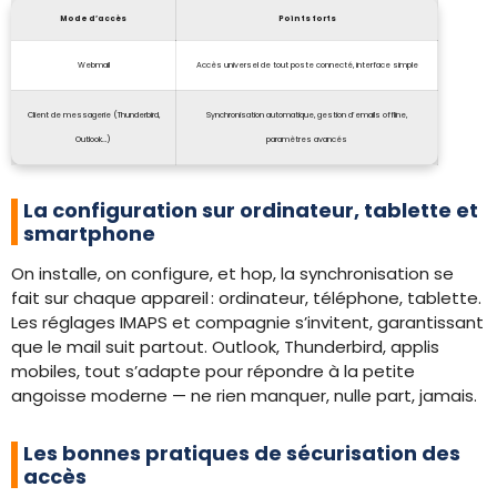
Mode d’accès
Points forts
Webmail
Accès universel de tout poste connecté, interface simple
Client de messagerie (Thunderbird,
Synchronisation automatique, gestion d’emails offline,
Outlook…)
paramètres avancés
La configuration sur ordinateur, tablette et
smartphone
On installe, on configure, et hop, la synchronisation se
fait sur chaque appareil : ordinateur, téléphone, tablette.
Les réglages IMAPS et compagnie s’invitent, garantissant
que le mail suit partout. Outlook, Thunderbird, applis
mobiles, tout s’adapte pour répondre à la petite
angoisse moderne — ne rien manquer, nulle part, jamais.
Les bonnes pratiques de sécurisation des
accès