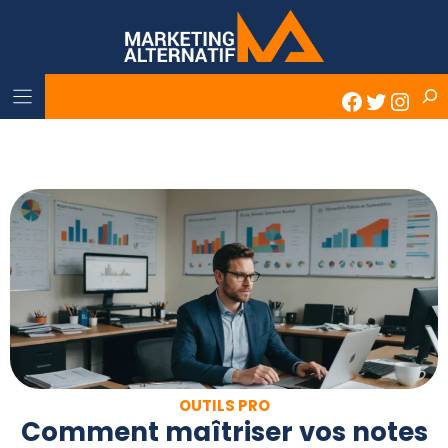
Skip
to
content
Rech
Faceboo
Twitter
Inst
OUTILS PRO
Comment maîtriser vos notes