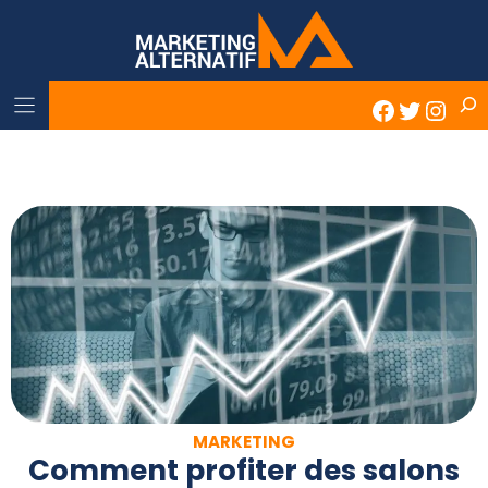
Skip
to
content
Rech
Faceboo
Twitter
Inst
MARKETING
Comment profiter des salons