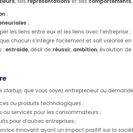
aleurs
, ses
représentations
et ses
comportements
on
;
reneuriales
;
r les liens entre eux et les liens avec l’entreprise ;
que chacun s’intègre facilement et soit valorisé en 
s :
entraide
, désir de
réussi
r,
ambition
, évolution de
re
ne
startup
, que vous soyez entrepreneur ou demandeur
ices ou produits technologiques ;
ts ou services pour les consommateurs ;
its pour d’autres entreprises ;
ervice innovant ayant un impact positif sur la sociét