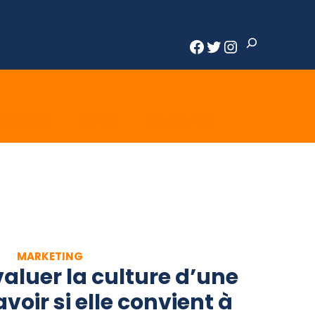
Rechercher
Facebook
Twitter
Instagram
BUSINESS
EMPLOI
OUTILS PRO
MARKETING
luer la culture d’une
voir si elle convient à