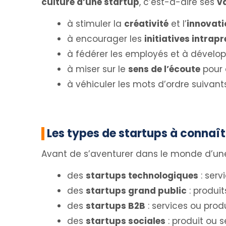
culture d’une startup
, c’est-à-dire ses
v
à stimuler la
créativité
et l’
innovati
à encourager les
initiatives intrap
à fédérer les employés et à développe
à miser sur le
sens de l’écoute
pour 
à véhiculer les mots d’ordre suivant
Les types de startups à connaît
Avant de s’aventurer dans le monde d’u
des
startups technologiques
: serv
des
startups grand public
: produi
des
startups B2B
: services ou produ
des
startups sociales
: produit ou s