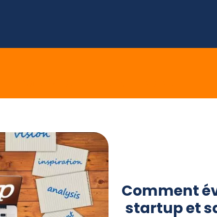
E
SOCIAL MEDIA
MARKETING DIGITAL
E 
Comment éva
startup et sa