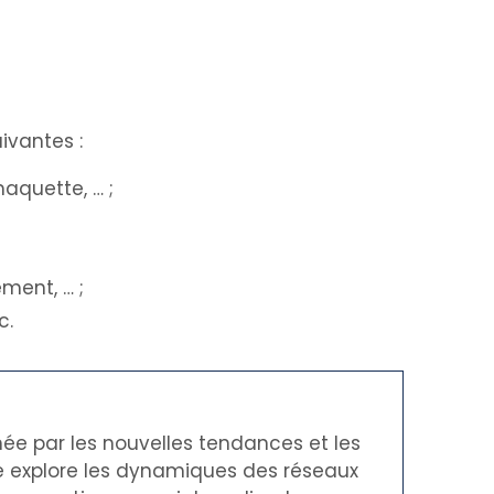
uivantes :
maquette, … ;
ment, … ;
c.
née par les nouvelles tendances et les
le explore les dynamiques des réseaux