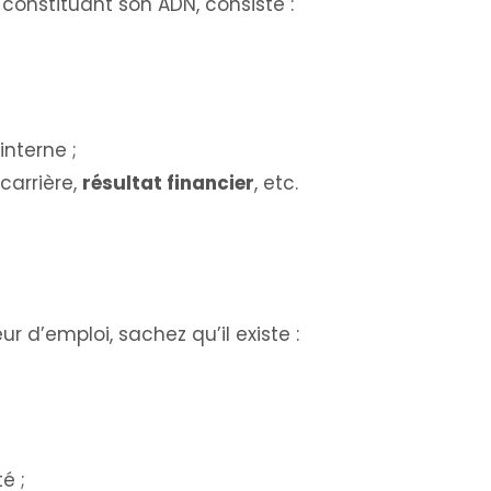
, constituant son ADN, consiste :
interne ;
 carrière,
résultat financier
, etc.
 d’emploi, sachez qu’il existe :
é ;