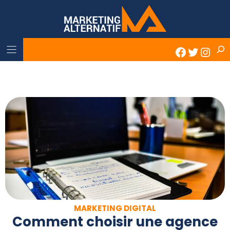
Skip
to
content
Rech
Faceboo
Twitter
Inst
MARKETING DIGITAL
Comment choisir une agence