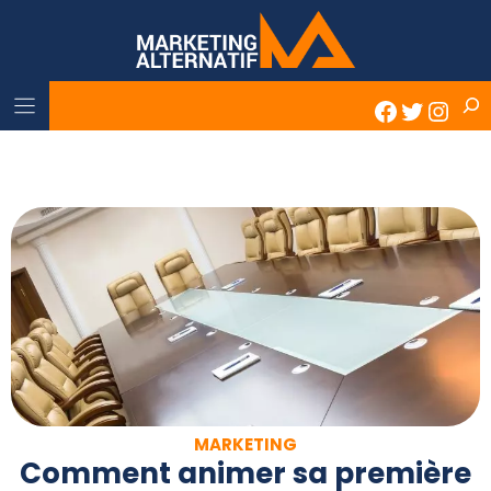
Skip
to
content
Rech
Faceboo
Twitter
Inst
MARKETING
Comment animer sa première