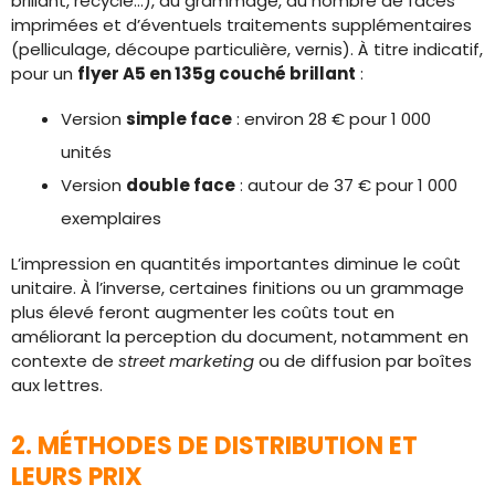
brillant, recyclé…), du grammage, du nombre de faces
imprimées et d’éventuels traitements supplémentaires
(pelliculage, découpe particulière, vernis). À titre indicatif,
pour un
flyer A5 en 135g couché brillant
:
Version
simple face
: environ 28 € pour 1 000
unités
Version
double face
: autour de 37 € pour 1 000
exemplaires
L’impression en quantités importantes diminue le coût
unitaire. À l’inverse, certaines finitions ou un grammage
plus élevé feront augmenter les coûts tout en
améliorant la perception du document, notamment en
contexte de
street marketing
ou de diffusion par boîtes
aux lettres.
2. MÉTHODES DE DISTRIBUTION ET
LEURS PRIX