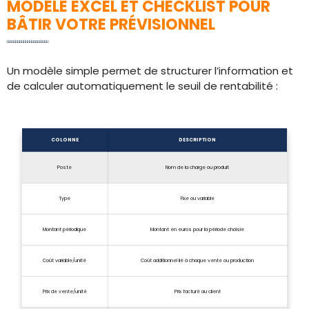
MODÈLE EXCEL ET CHECKLIST POUR
BÂTIR VOTRE PRÉVISIONNEL
Un modèle simple permet de structurer l’information et
de calculer automatiquement le seuil de rentabilité :
COLONNE
DESCRIPTION
Poste
Nom de la charge ou produit
Type
Fixe ou variable
Montant périodique
Montant en euros pour la période choisie
Coût variable/unité
Coût additionnel lié à chaque vente ou production
Prix de vente/unité
Prix facturé au client