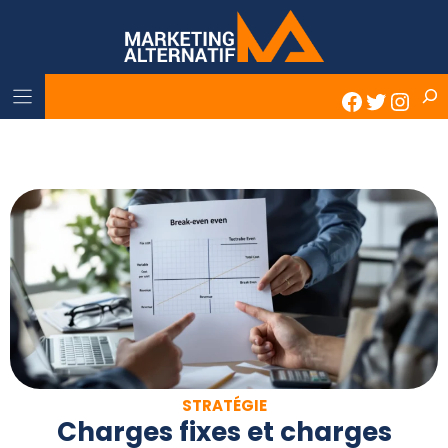
Skip
to
content
Rech
Faceboo
Twitter
Inst
STRATÉGIE
Charges fixes et charges