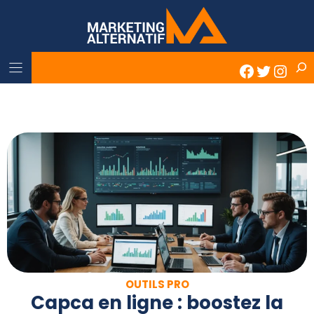
Skip
to
content
Rech
Faceboo
Twitter
Inst
OUTILS PRO
Capca en ligne : boostez la