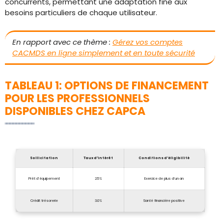
concurrents, permettant une adaptation fine aux
besoins particuliers de chaque utilisateur.
En rapport avec ce thème :
Gérez vos comptes
CACMDS en ligne simplement et en toute sécurité
TABLEAU 1: OPTIONS DE FINANCEMENT
POUR LES PROFESSIONNELS
DISPONIBLES CHEZ CAPCA
Sollicitation
Taux d’intérêt
Conditions d’éligibilité
Prêt d’équipement
2.5%
Exercice de plus d’un an
Crédit trésorerie
3.0%
Santé financière positive