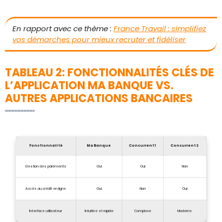
En rapport avec ce thème :
France Travail : simplifiez
vos démarches pour mieux recruter et fidéliser
TABLEAU 2: FONCTIONNALITÉS CLÉS DE
L’APPLICATION MA BANQUE VS.
AUTRES APPLICATIONS BANCAIRES
Fonctionnalité
Ma Banque
Concurrent 1
Concurrent 2
Gestion des paiements
Oui
Oui
Non
Accès au crédit en ligne
Oui
Non
Oui
Interface utilisateur
Intuitive et rapide
Complexe
Moderne