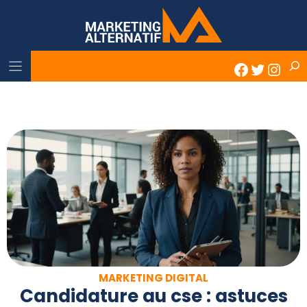
Skip
to
content
Rech
Faceboo
Twitter
Inst
MARKETING DIGITAL
Candidature au cse : astuces