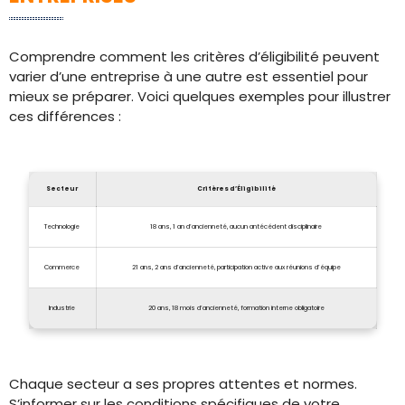
Comprendre comment les critères d’éligibilité peuvent
varier d’une entreprise à une autre est essentiel pour
mieux se préparer. Voici quelques exemples pour illustrer
ces différences :
Secteur
Critères d’Éligibilité
Technologie
18 ans, 1 an d’ancienneté, aucun antécédent disciplinaire
Commerce
21 ans, 2 ans d’ancienneté, participation active aux réunions d’équipe
Industrie
20 ans, 18 mois d’ancienneté, formation interne obligatoire
Chaque secteur a ses propres attentes et normes.
S’informer sur les conditions spécifiques de votre