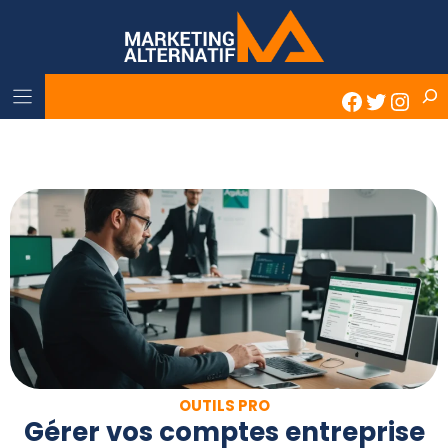
Skip
to
content
Rech
Faceboo
Twitter
Inst
OUTILS PRO
Gérer vos comptes entreprise