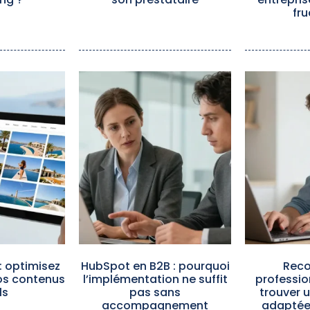
fru
: optimisez
HubSpot en B2B : pourquoi
Reco
vos contenus
l’implémentation ne suffit
professio
ls
pas sans
trouver 
accompagnement
adaptée 