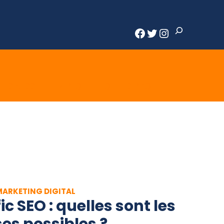
Rechercher
Facebook
Twitter
Instagram
BUSINESS
EMPLOI
OUTILS PRO
MARKETING DIGITAL
ic SEO : quelles sont les