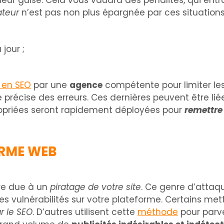
 leur guise. Cela vous vaudra des pénalités, qui ent
ateur
n’est pas non plus épargnée par ces situations
jour ;
 en SEO
par une
agence
compétente pour limiter le
 précise des erreurs. Ces dernières peuvent être li
propriées seront rapidement déployées pour
remettre 
ORME WEB
re due à un
piratage de votre site
. Ce genre d’attaq
es vulnérabilités sur votre plateforme. Certains me
r le SEO
. D’autres utilisent cette
méthode
pour parve