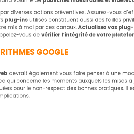
 grand volume de
publicités indésirables et indétec
e par diverses actions préventives. Assurez-vous d
rs
plug-ins
utilisés constituent aussi des failles priv
tre mis à mal par ces canaux.
Actualisez vos plug-
rappelez-vous de
vérifier l’intégrité de votre platef
ORITHMES GOOGLE
web
devrait également vous faire penser à une modif
ce qui concerne les moments auxquels les mises à j
uées pour le non-respect des bonnes pratiques. Il 
mplications.