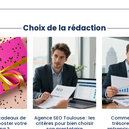
Choix de la rédaction
cadeaux de
Agence SEO Toulouse : les
Commen
oster votre
critères pour bien choisir
trésore
ng ?
son prestataire
entrepris