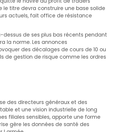
uitté le navire au profit de traders
 le titre devra construire une base solide
s actuels, fait office de résistance
r au-dessus de ses plus bas récents pendant
tera la norme. Les annonces
ovoquer des décalages de cours de 10 ou
ils de gestion de risque comme les ordres
se des directeurs généraux et des
able et une vision industrielle de long
nes filiales sensibles, apporte une forme
prise gère les données de santé des
r l armée.