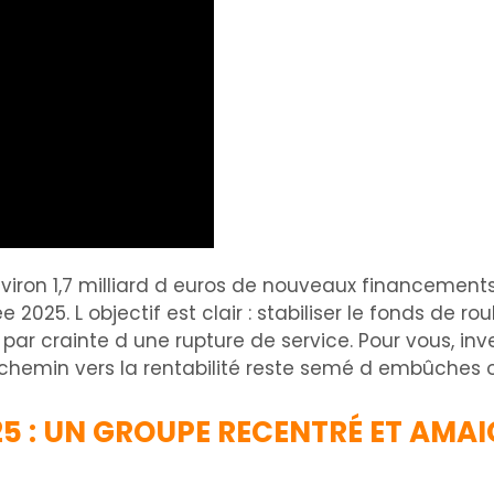
nviron 1,7 milliard d euros de nouveaux financements
2025. L objectif est clair : stabiliser le fonds de ro
 crainte d une rupture de service. Pour vous, invest
 chemin vers la rentabilité reste semé d embûches o
25 : UN GROUPE RECENTRÉ ET AMAI