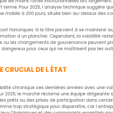
e les mains fortes institutionnelles ont largement q
rt terme. Pour 2025, l analyse technique suggère que
e mobile à 200 jours, située bien au-dessus des cour
port historiques. Si le titre parvient à se mainteni
formation d un plancher. Cependant, la volatilité res
ice ou les changements de gouvernance peuvent pr
n dangereux pour ceux qui ne maîtrisent pas les out
E CRUCIAL DE L ÉTAT
ilité chronique ces dernières années avec une val
ur 2025, le marché réclame une équipe dirigeante st
des prêts ou des prises de participation dans certai
mme trop stratégique pour disparaître, car l entre
 Jeux Olympiques et des composants essentiels pou