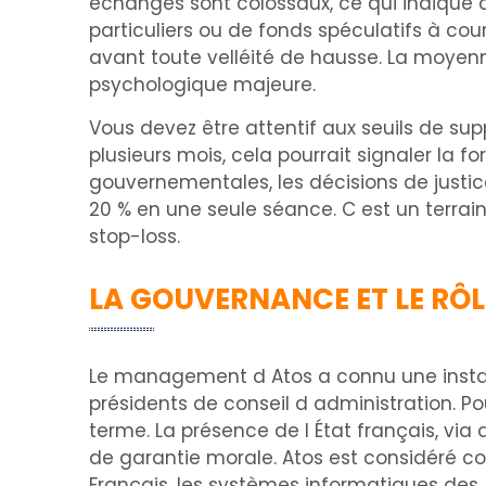
échanges sont colossaux, ce qui indique qu
particuliers ou de fonds spéculatifs à cou
avant toute velléité de hausse. La moyenn
psychologique majeure.
Vous devez être attentif aux seuils de sup
plusieurs mois, cela pourrait signaler la 
gouvernementales, les décisions de just
20 % en une seule séance. C est un terrai
stop-loss.
LA GOUVERNANCE ET LE RÔL
Le management d Atos a connu une instab
présidents de conseil d administration. Po
terme. La présence de l État français, via 
de garantie morale. Atos est considéré co
Français, les systèmes informatiques des