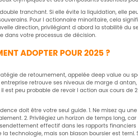
uble tranchant. Si elle évite la liquidation, elle pe
ouverains. Pour l actionnaire minoritaire, cela signi
elle direction, privilégiant d abord la stabilité du se
ue dans votre processus de décision.
MENT ADOPTER POUR 2025 ?
tratégie de retournement, appelée deep value ou spé
ntreprise retrouve ses niveaux de marge d antan, m
qu il est peu probable de revoir l action aux cours de
dence doit être votre seul guide. 1. Ne misez qu une i
lement. 2. Privilégiez un horizon de temps long, car 
sendettement effectif dans les rapports financiers
 la technologie, mais son blason boursier est terni