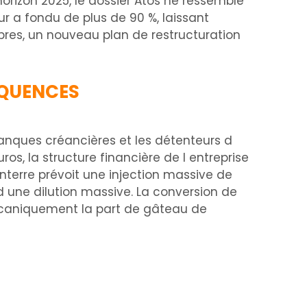
horizon 2025, le dossier Atos ne ressemble
r a fondu de plus de 90 %, laissant
mbres, un nouveau plan de restructuration
ÉQUENCES
anques créancières et les détenteurs d
ros, la structure financière de l entreprise
terre prévoit une injection massive de
e d une dilution massive. La conversion de
 mécaniquement la part de gâteau de