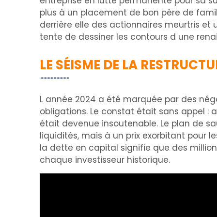
entreprise en lutte permanente pour sa surv
plus à un placement de bon père de famill
derrière elle des actionnaires meurtris e
tente de dessiner les contours d une renai
LE SÉISME DE LA RESTRUCT
L année 2024 a été marquée par des négoc
obligations. Le constat était sans appel : 
était devenue insoutenable. Le plan de s
liquidités, mais à un prix exorbitant pour l
la dette en capital signifie que des mill
chaque investisseur historique.