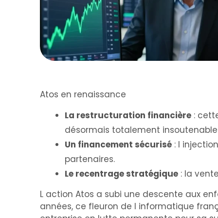
Atos en renaissance
La restructuration financière
: cett
désormais totalement insoutenable
Un financement sécurisé
: l injecti
partenaires.
Le recentrage stratégique
: la vent
L action Atos a subi une descente aux en
années, ce fleuron de l informatique fran