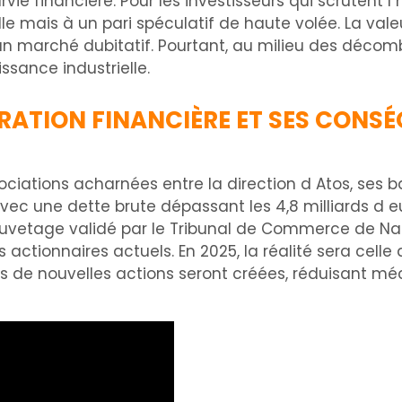
ie financière. Pour les investisseurs qui scrutent l 
e mais à un pari spéculatif de haute volée. La valeu
t un marché dubitatif. Pourtant, au milieu des déco
ssance industrielle.
URATION FINANCIÈRE ET SES CONS
iations acharnées entre la direction d Atos, ses b
avec une dette brute dépassant les 4,8 milliards d eu
auvetage validé par le Tribunal de Commerce de Nan
es actionnaires actuels. En 2025, la réalité sera cell
ions de nouvelles actions seront créées, réduisant