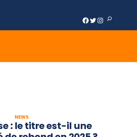
Rechercher
Facebook
Twitter
Instagram
BUSINESS
EMPLOI
OUTILS PRO
NEWS
 : le titre est-il une