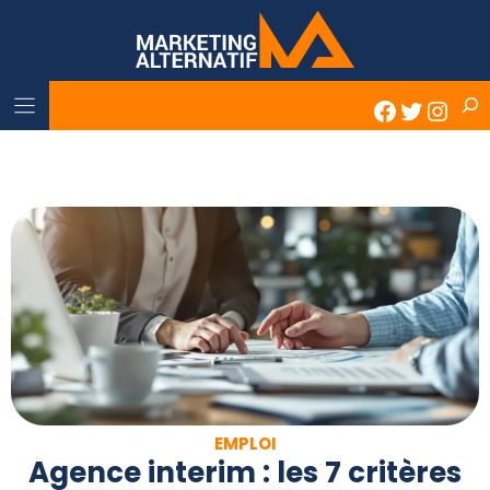
Skip
to
content
Rech
Faceboo
Twitter
Inst
EMPLOI
Agence interim : les 7 critères