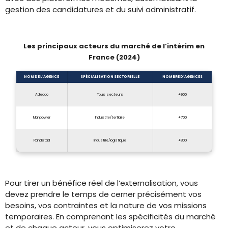
gestion des candidatures et du suivi administratif.
Les principaux acteurs du marché de l’intérim en
France (2024)
NOM DE L’AGENCE
SPÉCIALISATION SECTORIELLE
NOMBRE D’AGENCES
Adecco
Tous secteurs
+900
Manpower
Industrie/tertiaire
+700
Randstad
Industrie/logistique
+800
Pour tirer un bénéfice réel de l’externalisation, vous
devez prendre le temps de cerner précisément vos
besoins, vos contraintes et la nature de vos missions
temporaires. En comprenant les spécificités du marché
et de chaque acteur, vous optimiserez votre