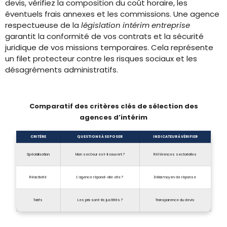
devis, vérifiez la composition du coût horaire, les
éventuels frais annexes et les commissions. Une agence
respectueuse de la
législation intérim entreprise
garantit la conformité de vos contrats et la sécurité
juridique de vos missions temporaires. Cela représente
un filet protecteur contre les risques sociaux et les
désagréments administratifs.
Comparatif des critères clés de sélection des
agences d’intérim
CRITÈRE
QUESTIONS À SE POSER
INDICATEUR À VÉRIFIER
Spécialisation
Mon secteur est-il couvert ?
Références sectorielles
Réactivité
L’agence répond-elle vite ?
Délai moyen de réponse
Tarifs
Les prix sont-ils justifiés ?
Transparence du devis