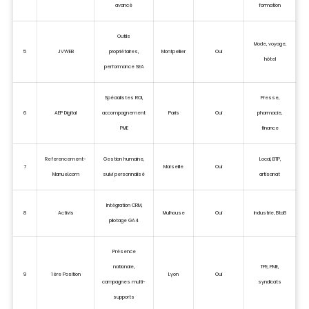
avancé
formation
Outils
Mode, voyage,
5
JVWEB
propriétaires,
Montpellier
Oui
hôtel
performance SEA
Spécialistes ROI,
Presse,
6
AEP Digital
accompagnement
Paris
Oui
pharmacie,
PME
finance
Referencement-
Gestion humaine,
Local, BTP,
7
Marseille
Oui
Manuel.com
suivi personnalisé
artisanat
Intégration CRM,
8
Activis
Mulhouse
Oui
Industrie, BtoB
pilotage GA4
Présence
nationale,
TPE, PME,
9
1ère Position
Lyon
Oui
campagnes multi-
syndicats
supports