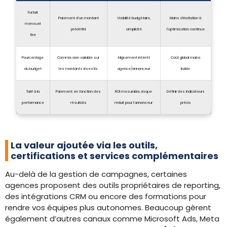
Forfait
Paiement d’un montant
Visibilité budgétaire,
Moins d’incitation à
mensuel
prédéfini
simplicité
l’optimisation continue
fixe
Pourcentage
Commission variable sur
Alignement intérêt
Coût global moins
du budget
les montants investis
agence/annonceur
lisible
Tarif à la
Paiement en fonction des
ROI mesurable, risque
Définir des indicateurs
performance
résultats
réduit pour l’annonceur
précis
La valeur ajoutée via les outils,
certifications et services complémentaires
Au-delà de la gestion de campagnes, certaines
agences proposent des outils propriétaires de reporting,
des intégrations CRM ou encore des formations pour
rendre vos équipes plus autonomes. Beaucoup gèrent
également d’autres canaux comme Microsoft Ads, Meta