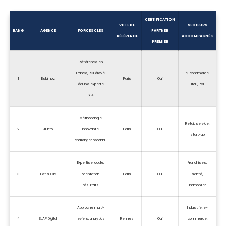
CERTIFICATION
VILLE DE
SECTEURS
RANG
AGENCE
FORCES CLÉS
PARTNER
RÉFÉRENCE
ACCOMPAGNÉS
PREMIER
Référence en
France, ROI élevé,
e-commerce,
1
Eskimoz
Paris
Oui
équipe experte
BtoB, PME
SEA
Méthodologie
Retail, service,
2
Junto
innovante,
Paris
Oui
start-up
challenger reconnu
Expertise locale,
Franchises,
3
Let’s Clic
orientation
Paris
Oui
santé,
résultats
immobilier
Approche multi-
Industrie, e-
4
SLAP Digital
leviers, analytics
Rennes
Oui
commerce,