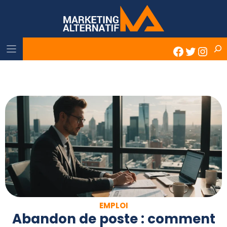
Skip
to
content
Rech
Faceboo
Twitter
Inst
EMPLOI
Abandon de poste : comment