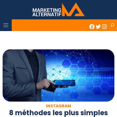
Skip
to
content
Rech
Faceboo
Twitter
Inst
INSTAGRAM
8 méthodes les plus simples