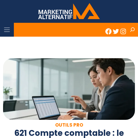
Skip
to
content
Rech
Faceboo
Twitter
Inst
OUTILS PRO
621 Compte comptable : le