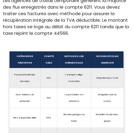
Les agences de travail temporaire génèrent la majorité
des flux enregistrés dans le compte 6211. Vous devez
traiter ces factures avec méthode pour assurer la
récupération intégrale de la TVA déductible. Le montant
hors taxes se loge au débit du compte 6211 tandis que la
taxe rejoint le compte 44566.
CATÉGORIE DE
COMPTE
GESTION DU LIEN
INCIDENCE FISCALE
PRESTATION
CIBLE
HIÉRARCHIQUE
IMMÉDIATE
Personnel intérimaire
L’entreprise dirige
6211
Déduction base CVAE
classique
l’exécutant
Sous-traitance de
Le prestataire est
Intégration coût de
604
production
autonome
revient
Direction partagée ou
Neutralité fiscale intra-
Mise à disposition filiale
6214
totale
groupe