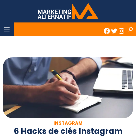
Skip
to
content
Rech
Faceboo
Twitter
Inst
INSTAGRAM
6 Hacks de clés Instagram