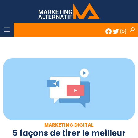
Skip
to
content
Rech
Faceboo
Twitter
Inst
MARKETING DIGITAL
5 façons de tirer le meilleur