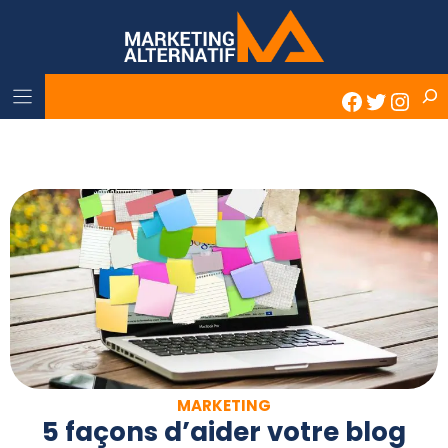
Skip
to
content
Rech
Faceboo
Twitter
Inst
MARKETING
5 façons d’aider votre blog