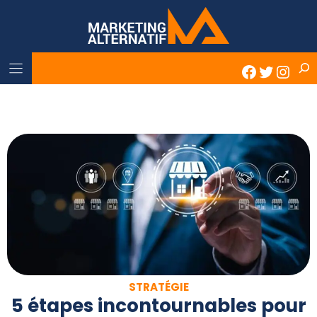
Skip
to
content
Rech
Faceboo
Twitter
Inst
STRATÉGIE
5 étapes incontournables pour