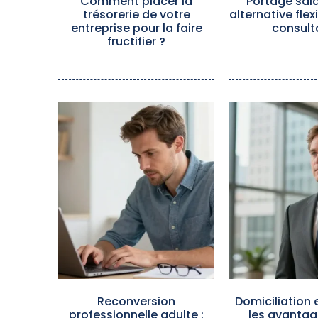
Comment placer la
Portage salar
trésorerie de votre
alternative flex
entreprise pour la faire
consult
fructifier ?
Reconversion
Domiciliation e
professionnelle adulte :
les avantag