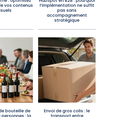
me : optimisez
HubSpot en B2B : pourquoi
de vos contenus
l’implémentation ne suffit
isuels
pas sans
accompagnement
stratégique
e bouteille de
Envoi de gros colis : le
0 personnes : la
transport entre