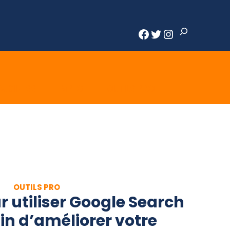
Rechercher
Facebook
Twitter
Instagram
BUSINESS
EMPLOI
OUTILS PRO
OUTILS PRO
r utiliser Google Search
in d’améliorer votre