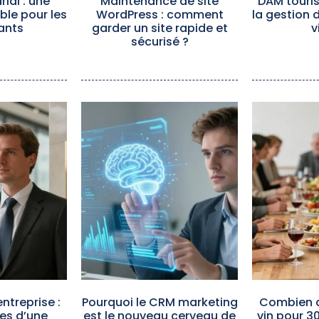
ial : une
Maintenance de site
DAM touris
ible pour les
WordPress : comment
la gestion 
ants
garder un site rapide et
v
sécurisé ?
ntreprise :
Pourquoi le CRM marketing
Combien d
es d’une
est le nouveau cerveau de
vin pour 3