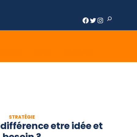
Rechercher
Facebook
Twitter
Instagram
BUSINESS
EMPLOI
OUTILS PRO
STRATÉGIE
 différence etre idée et