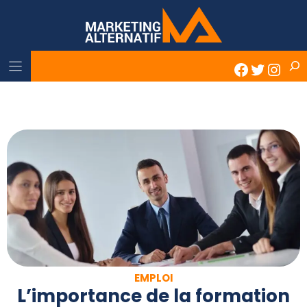
Skip
to
content
Rech
Faceboo
Twitter
Inst
EMPLOI
L’importance de la formation