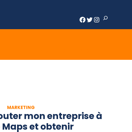
Rechercher
Facebook
Twitter
Instagram
BUSINESS
EMPLOI
OUTILS PRO
MARKETING
uter mon entreprise à
 Maps et obtenir